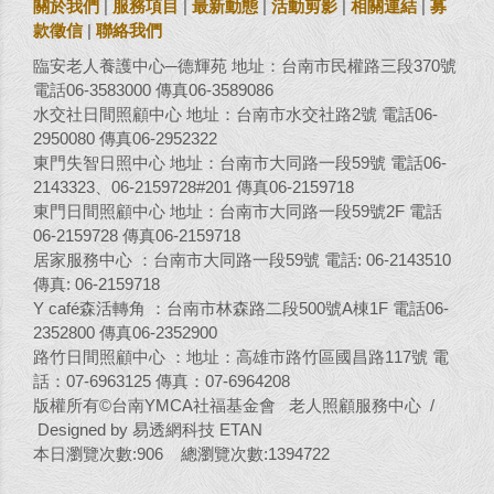
關於我們
|
服務項目
|
最新動態
|
活動剪影
|
相關連結
|
募
款徵信
|
聯絡我們
臨安老人養護中心─德輝苑 地址：台南市民權路三段370號
電話06-3583000 傳真06-3589086
水交社日間照顧中心 地址：台南市水交社路2號 電話06-
2950080 傳真06-2952322
東門失智日照中心 地址：台南市大同路一段59號 電話06-
2143323、06-2159728#201 傳真06-2159718
東門日間照顧中心 地址：台南市大同路一段59號2F 電話
06-2159728 傳真06-2159718
居家服務中心 ：台南市大同路一段59號 電話: 06-2143510
傳真: 06-2159718
Y café森活轉角 ：台南市林森路二段500號A棟1F 電話06-
2352800 傳真06-2352900
路竹日間照顧中心 ：地址：高雄市路竹區國昌路117號 電
話：07-6963125 傳真：07-6964208
版權所有©台南YMCA社福基金會 老人照顧服務中心 /
Designed by 易透網科技 ETAN
本日瀏覽次數:906 總瀏覽次數:1394722