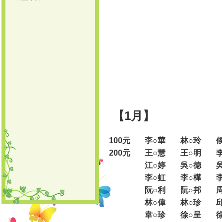
【1月】
100元
李○華
林○玲
200元
王○慧
王○明
江○婷
吳○德
李○虹
李○樺
阮○利
阮○邦
林○偉
林○珍
韋○珍
徐○呈