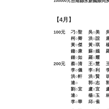
台南縣永新國際同
100000元
【4月】
100元
刁○聖
吳○美
柯○卿
洪○誼
黃○傑
黃○琪
鐘○康
蘇○嫣
鍾○如
羅○耀
200元
蔡○清
王○慧
李○儀
李○利
洪○軒
洪○賢
連○
郭○志
劉○宜
盧○宜
連○
楊○玉
李○華
邱○雀