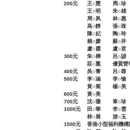
200元
王○慧
周○珍
王○明
朱○雄
周○夙
林○惠
高○靜
張○珠
陳○妃
陶○玲
賴○媛
蘇○井
盧○霞
盧○君
300元
朱○樺
呂○諺
莊○熏
優質營
400元
吳○菁
呂○蓉
500元
李○涵
李○愉
黃○菊
楊○美
600元
黃○美
700元
沈○珊
韋○珍
1000元
田○華
李○雲
林○展
游○玉
1500元
香港小型福利機構