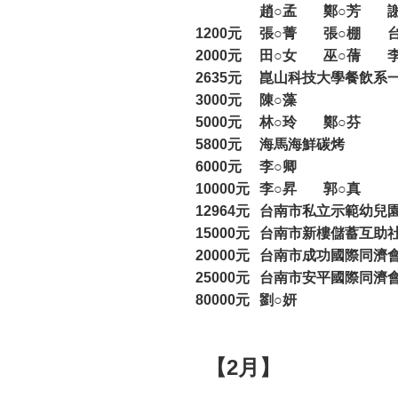
趙○孟
鄭○芳
1200元
張○菁
張○棚
2000元
田○女
巫○蒨
2635元
崑山科技大學餐飲系
3000元
陳○藻
5000元
林○玲
鄭○芬
5800元
海馬海鮮碳烤
6000元
李○卿
10000元
李○昇
郭○真
12964元
台南市私立示範幼兒
15000元
台南市新樓儲蓄互助
20000元
台南市成功國際同濟
25000元
台南市安平國際同濟
80000元
劉○妍
【2月】