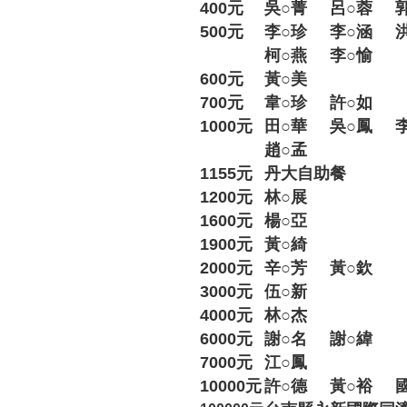
400元
吳○菁
呂○蓉
500元
李○珍
李○涵
柯○燕
李○愉
600元
黃○美
700元
韋○珍
許○如
1000元
田○華
吳○鳳
趙○孟
1155元
丹大自助餐
1200元
林○展
1600元
楊○亞
1900元
黃○綺
2000元
辛○芳
黃○欽
3000元
伍○新
4000元
林○杰
6000元
謝○名
謝○緯
7000元
江○鳳
10000元
許○德
黃○裕