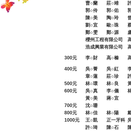
曹○蘭
莊○靖
郭○伶
郭○佑
陳○美
陶○玲
劉○宜
歐○珠
鄭○雯
鄭○源
櫻州工程有限公司
浩成興業有限公司
300元
李○財
高○榛
400元
吳○菁
吳○紅
章○蓮
莊○珍
500元
林○環
林○良
600元
吳○真
李○儀
黃○美
蔣○宜
700元
沈○珊
800元
林○佳
林○陽
1000元
王○凱
正一牙科
許○琦
陳○石