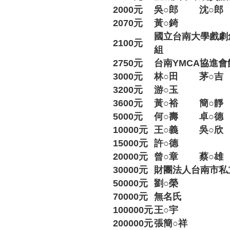
2000元
吳○郎
沈○郎
2070元
黃○錡
國立台南大學戲劇
2100元
組
2750元
台南YMCA協進會
3000元
林○田
茅○吉
3200元
游○玉
3600元
黃○裕
簡○靜
5000元
何○壽
卓○德
10000元
王○義
吳○欣
15000元
許○德
20000元
曾○章
蔡○雄
30000元
財團法人台南市私
50000元
劉○榮
70000元
無名氏
100000元
王○宇
200000元
張簡○祥