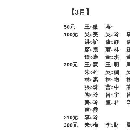
【3月】
50元
王○微
蔣○
100元
吳○美
吳○玲
洪○誼
康○靜
廖○震
蕭○林
鐘○康
黃○琪
200元
王○慧
王○明
朱○雄
吳○嫻
林○惠
林○增
張○珠
曹○中
陶○玲
曾○宇
龔○玲
盧○君
盧○霞
210元
李○玲
300元
朱○樺
李○財