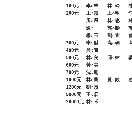
100元
李○華
林○玲
200元
王○慧
王○明
周○夙
林○惠
連○
郭○麟
楊○玉
劉○宜
300元
李○財
高○榛
400元
吳○菁
500元
林○良
邱○緯
600元
黃○美
700元
沈○珊
1000元
林○蘭
黃○欽
1200元
劉○惠
5000元
王○展
20000元
林○禾