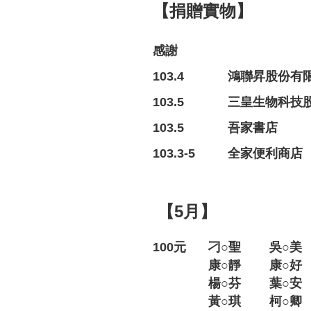
【捐贈實物】
感謝
103.4
鴻聯昇股份有
103.5
三皇生物科技
103.5
吾家書店
103.3-5
全家便利商店
【5月】
100元
刁○聖
吳○美
康○靜
康○好
楊○芬
葉○安
黃○琪
柯○卿