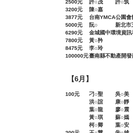
2500元
許○茂
許○筑
3200元
陳○嘉
3877元
台南YMCA公園會
5000元
阮○
新北市
6290元
金城國中環境資訊
7800元
黃○矜
8475元
李○玲
100000元
臺南縣不動產開發
【6月】
100元
刁○聖
吳○美
洪○誼
康○靜
葉○龍
廖○震
黃○琪
蘇○嫣
柯○卿
葉○安
200元
王○慧
朱○雄