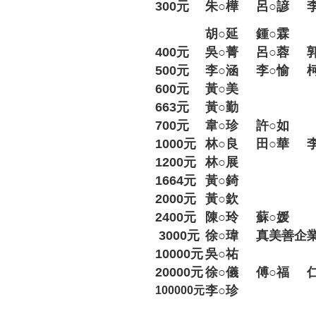
300元
朱○樺
呂○諺
胡○延
鍾○霖
400元
吳○菁
呂○蓉
500元
李○涵
李○愉
600元
黃○美
663元
黃○勤
700元
韋○珍
許○如
1000元
林○良
田○華
1200元
林○展
1664元
黃○錡
2000元
黃○欽
2400元
陳○玲
蘇○媛
3000元
徐○瑋
真美善企
10000元
吳○祐
20000元
徐○儀
傅○福
李○珍
100000元