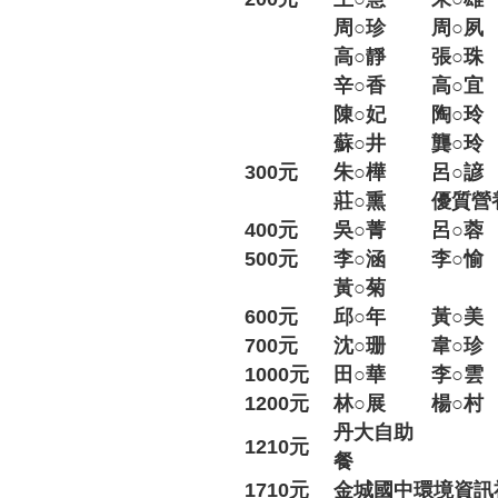
周○珍
周○夙
高○靜
張○珠
辛○香
高○宜
陳○妃
陶○玲
蘇○井
龔○玲
300元
朱○樺
呂○諺
莊○熏
優質營
400元
吳○菁
呂○蓉
500元
李○涵
李○愉
黃○菊
600元
邱○年
黃○美
700元
沈○珊
韋○珍
1000元
田○華
李○雲
1200元
林○展
楊○村
丹大自助
1210元
餐
1710元
金城國中環境資訊