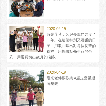
2020-06-15
時光荏苒，又與長輩們共度了
一年。在這個特別又溫暖的日
子，用歌曲唱出對每位長輩的
祝福，用蠟燭點亮生命的色
彩，用蛋糕切出歲月的痕跡。
2020-04-19
陽光老伴跟歡樂 #趕走憂鬱迎
向樂觀