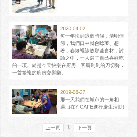
2020-04-02
每一年快到這個時候，清明佳
節，我們口中就會唸著、想
著，春捲裡該放那些食材，討
論之中，一人選了自己喜歡吃
的一項。於是今天快樂在廚房、客廳剁剁的刀切聲，
一首繁複的廚房交響樂、
2019-06-27
那一天我們在城市的一角相
遇...(在Y CAFE進行慶生活動)
1
上一頁
下一頁