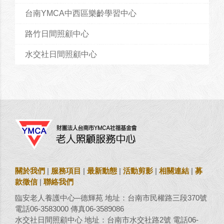
台南YMCA中西區樂齡學習中心
路竹日間照顧中心
水交社日間照顧中心
關於我們
|
服務項目
|
最新動態
|
活動剪影
|
相關連結
|
募
款徵信
|
聯絡我們
臨安老人養護中心─德輝苑 地址：台南市民權路三段370號
電話06-3583000 傳真06-3589086
水交社日間照顧中心 地址：台南市水交社路2號 電話06-