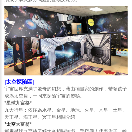
|太空探險區|
宇宙世界充滿了驚奇的幻想，藉由插畫家的創作，帶領孩子
成為太空員，一同來探險宇宙的奧秘。
*星球九宮格*
九大行星：依序為水星、金星、地球、火星、木星、土星、
天王星、海王星、冥王星相關介紹
*太空
大富翁*
運用星球九宮格了解太空相關知識，選擇個人代表旗子，輪