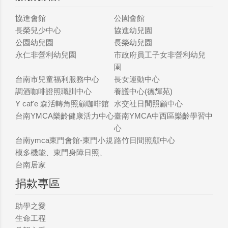
協進會館
公園會館
長榮兒少中心
協進幼兒園
公園幼兒園
長榮幼兒園
永仁非營利幼兒園
市政府員工子女非營利幼兒
園
台南市兒童福利服務中心
長女運動中心
調酒咖啡證照職訓中心
養護中心(德輝苑)
Y caf'e 森活轉角照顧咖啡館
水交社日間照顧中心
台南YMCA樂齡健康活力中心
臺南YMCA中西區樂齡學習中
心
台南ymca東門會館-東門小規
路竹日間照顧中心
模多機能、東門身障日照、
台南居家
捐款專區
助學之愛
生命工程