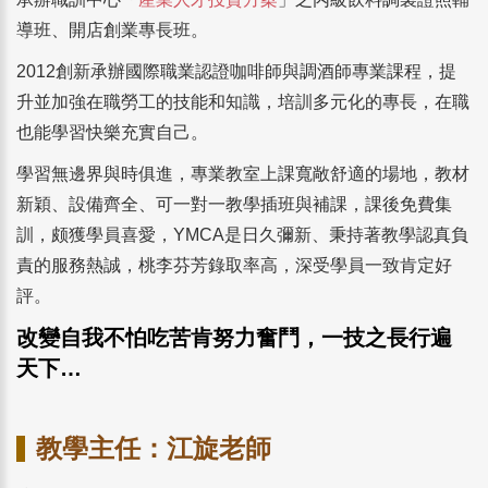
導班、開店創業專長班。
2012創新承辦國際職業認證咖啡師與調酒師專業課程，提
升並加強在職勞工的技能和知識，培訓多元化的專長，在職
也能學習快樂充實自己。
學習無邊界與時俱進，專業教室上課寬敞舒適的場地，教材
新穎、設備齊全、可一對一教學插班與補課，課後免費集
訓，颇獲學員喜愛，YMCA是日久彌新、秉持著教學認真負
責的服務熱誠，桃李芬芳錄取率高，深受學員一致肯定好
評。
改變自我不怕吃苦肯努力奮鬥，一技之長行遍
天下…
教學主任：江旋老師