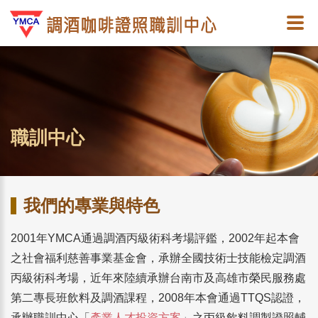
職訓中心
我們的專業與特色
2001年YMCA通過調酒丙級術科考場評鑑，2002年起本會
之社會福利慈善事業基金會，承辦全國技術士技能檢定調酒
丙級術科考場，近年來陸續承辦台南市及高雄市榮民服務處
第二專長班飲料及調酒課程，2008年本會通過TTQS認證，
承辦職訓中心「
產業人才投資方案
」之丙級飲料調製證照輔