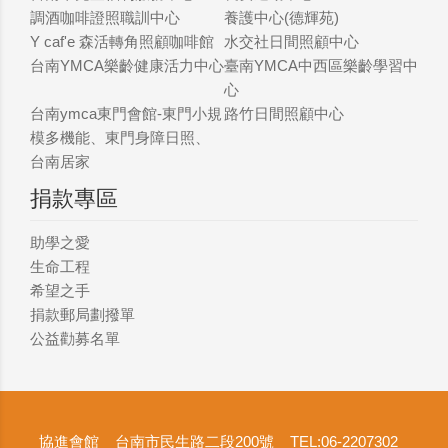
調酒咖啡證照職訓中心
養護中心(德輝苑)
Y caf'e 森活轉角照顧咖啡館
水交社日間照顧中心
台南YMCA樂齡健康活力中心
臺南YMCA中西區樂齡學習中
心
台南ymca東門會館-東門小規
路竹日間照顧中心
模多機能、東門身障日照、
台南居家
捐款專區
助學之愛
生命工程
希望之手
捐款郵局劃撥單
公益勸募名單
協進會館 台南市民生路二段200號 TEL:06-2207302