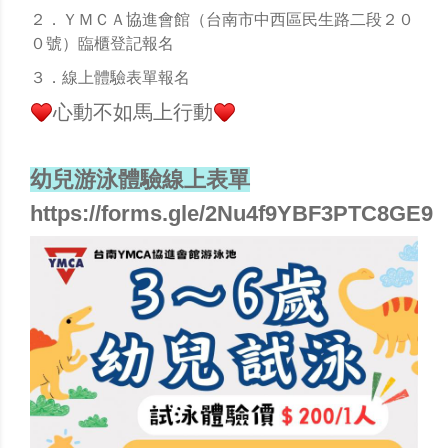
２．ＹＭＣＡ協進會館（台南市中西區民生路二段２０
０號）臨櫃登記報名
３．線上體驗表單報名
心動不如馬上行動
幼兒游泳體驗線上表單
https://forms.gle/2Nu4f9YBF3PTC8GE9