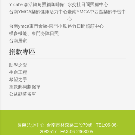
Y caf'e 森活轉角照顧咖啡館
水交社日間照顧中心
台南YMCA樂齡健康活力中心
臺南YMCA中西區樂齡學習中
心
台南ymca東門會館-東門小規
路竹日間照顧中心
模多機能、東門身障日照、
台南居家
捐款專區
助學之愛
生命工程
希望之手
捐款郵局劃撥單
公益勸募名單
長榮兒少中心 台南市林森路二段79號 TEL:06-06-
2082517 FAX:06-2363005