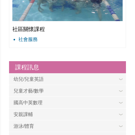
社區關懷課程
社會服務
課程訊息
幼兒/兒童英語
兒童才藝/數學
國高中英數理
安親課輔
游泳/體育