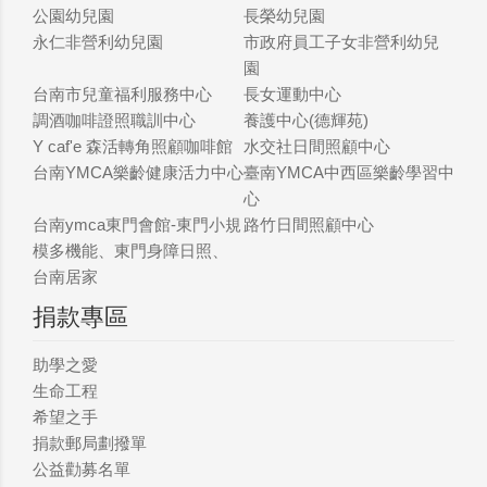
公園幼兒園
長榮幼兒園
永仁非營利幼兒園
市政府員工子女非營利幼兒
園
台南市兒童福利服務中心
長女運動中心
調酒咖啡證照職訓中心
養護中心(德輝苑)
Y caf'e 森活轉角照顧咖啡館
水交社日間照顧中心
台南YMCA樂齡健康活力中心
臺南YMCA中西區樂齡學習中
心
台南ymca東門會館-東門小規
路竹日間照顧中心
模多機能、東門身障日照、
台南居家
捐款專區
助學之愛
生命工程
希望之手
捐款郵局劃撥單
公益勸募名單