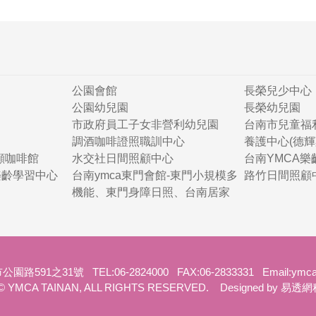
公園會館
長榮兒少中心
公園幼兒園
長榮幼兒園
市政府員工子女非營利幼兒園
台南市兒童福
調酒咖啡證照職訓中心
養護中心(德輝
照顧咖啡館
水交社日間照顧中心
台南YMCA
樂齡學習中心
台南ymca東門會館-東門小規模多
路竹日間照顧
機能、東門身障日照、台南居家
591之31號 TEL:06-2824000 FAX:06-2833331 Email:
ymca
YMCA TAINAN, ALL RIGHTS RESERVED.
Designed by 易透