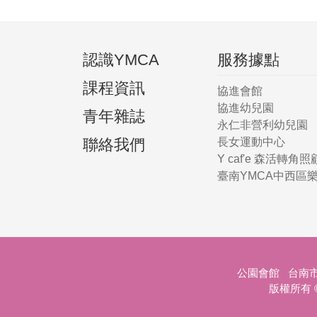
認識YMCA
服務據點
課程資訊
協進會館
協進幼兒園
青年雜誌
永仁非營利幼兒園
聯絡我們
長女運動中心
Y caf'e 森活轉角
臺南YMCA中西區
公園會館 台南市公園路
版權所有 © 