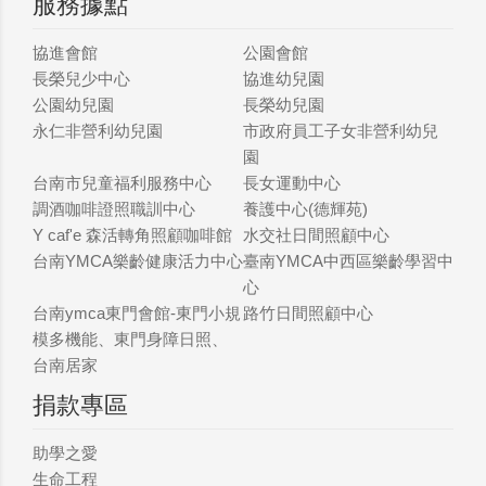
服務據點
協進會館
公園會館
長榮兒少中心
協進幼兒園
公園幼兒園
長榮幼兒園
永仁非營利幼兒園
市政府員工子女非營利幼兒
園
台南市兒童福利服務中心
長女運動中心
調酒咖啡證照職訓中心
養護中心(德輝苑)
Y caf'e 森活轉角照顧咖啡館
水交社日間照顧中心
台南YMCA樂齡健康活力中心
臺南YMCA中西區樂齡學習中
心
台南ymca東門會館-東門小規
路竹日間照顧中心
模多機能、東門身障日照、
台南居家
捐款專區
助學之愛
生命工程