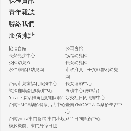
課程資訊
青年雜誌
聯絡我們
服務據點
協進會館
公園會館
長榮兒少中心
協進幼兒園
公園幼兒園
長榮幼兒園
永仁非營利幼兒園
市政府員工子女非營利幼兒
園
台南市兒童福利服務中心
長女運動中心
調酒咖啡證照職訓中心
養護中心(德輝苑)
Y caf'e 森活轉角照顧咖啡館
水交社日間照顧中心
台南YMCA樂齡健康活力中心
臺南YMCA中西區樂齡學習中
心
台南ymca東門會館-東門小規
路竹日間照顧中心
模多機能、東門身障日照、