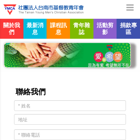
關於我
最新消
課程訊
青年雜
活動剪
捐款專
們
息
息
誌
影
區
聯絡我們