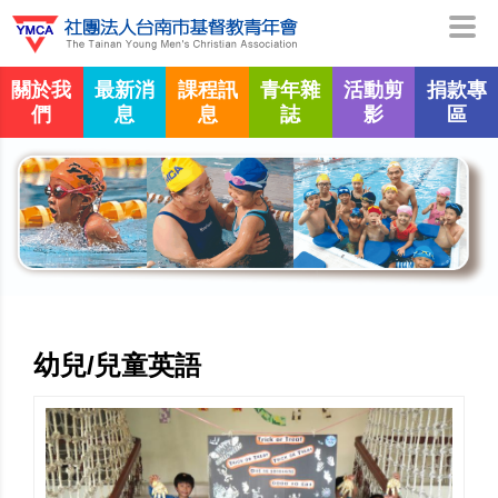
關於我
最新消
課程訊
青年雜
活動剪
捐款專
們
息
息
誌
影
區
幼兒/兒童英語