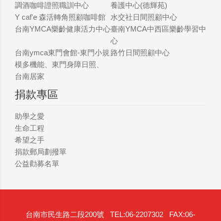
調酒咖啡證照職訓中心
養護中心(德輝苑)
Y caf'e 森活轉角照顧咖啡館
水交社日間照顧中心
台南YMCA樂齡健康活力中心
臺南YMCA中西區樂齡學習中
心
台南ymca東門會館-東門小規
路竹日間照顧中心
模多機能、東門身障日照、
台南居家
捐款專區
助學之愛
生命工程
希望之手
捐款郵局劃撥單
公益勸募名單
台南市民生路二段200號 TEL:06-2207302 FAX:06-