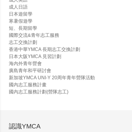
成人日語
日本遊留學
寒暑假遊學
短、長期留學
國際交流&青年志工服務
志工交換計劃
香港中華YMCA 長期志工交換計劃
日本大阪YMCA 見習計劃
海內外青年營會
廣島青年和平研討會
新加坡YMCA UNI-Y 20周年青年營隊活動
國內志工服務計畫
國內志工服務計劃(營隊志工)
認識YMCA