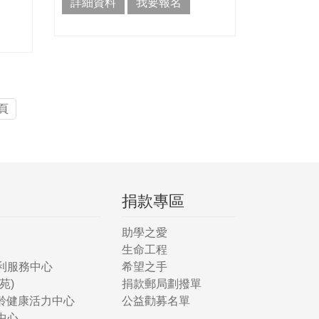
詳細資料
我要報名
頁
捐款專區
助學之愛
生命工程
利服務中心
希望之手
苑)
捐款郵局劃撥單
樂齡健康活力中心
公益勸募名單
中心