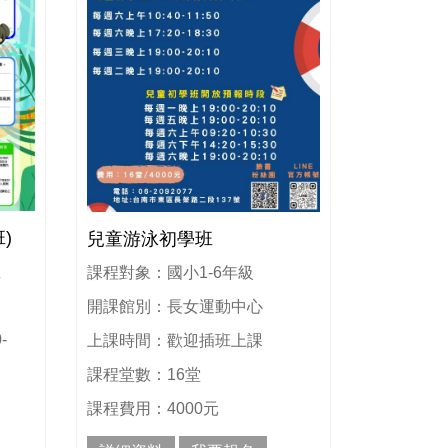
)
兒童游泳初學班
生
課程對象：國小1-6年級
開課館別：長女運動中心
-
上課時間：歡迎插班上課
課程堂數：16堂
課程費用：4000元