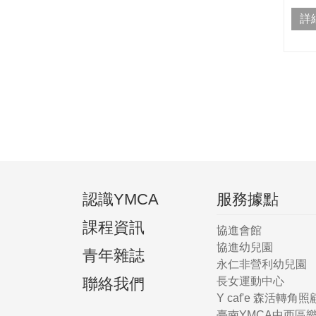
詳
認識YMCA
服務據點
課程資訊
協進會館
協進幼兒園
青年雜誌
永仁非營利幼兒園
聯絡我們
長女運動中心
Y caf'e 森活轉角
臺南YMCA中西區