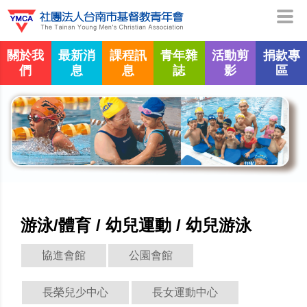
關於我
最新消
課程訊
青年雜
活動剪
捐款專
們
息
息
誌
影
區
游泳/體育 / 幼兒運動 / 幼兒游泳
協進會館
公園會館
長榮兒少中心
長女運動中心