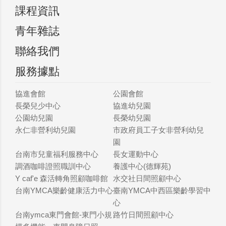
課程資訊
青年雜誌
聯絡我們
服務據點
協進會館
公園會館
長榮兒少中心
協進幼兒園
公園幼兒園
長榮幼兒園
永仁非營利幼兒園
市政府員工子女非營利幼兒
園
台南市兒童福利服務中心
長女運動中心
調酒咖啡證照職訓中心
養護中心(德輝苑)
Y caf'e 森活轉角照顧咖啡館
水交社日間照顧中心
台南YMCA樂齡健康活力中心
臺南YMCA中西區樂齡學習中
心
台南ymca東門會館-東門小規
路竹日間照顧中心