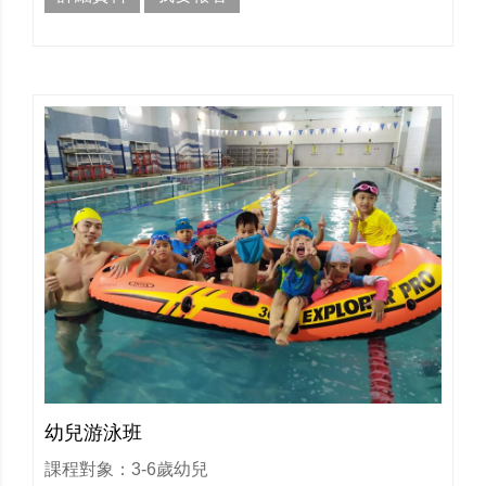
幼兒游泳班
課程對象：3-6歲幼兒