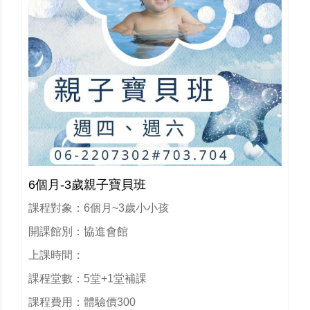
6個月-3歲親子寶貝班
課程對象：6個月~3歲小小孩
開課館別：協進會館
上課時間：
課程堂數：5堂+1堂補課
課程費用：體驗價300