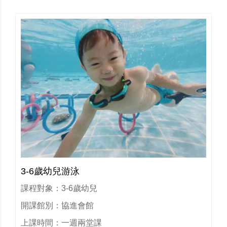
3-6歲幼兒游泳
課程對象：3-6歲幼兒
開課館別：協進會館
上課時間：一週兩堂課