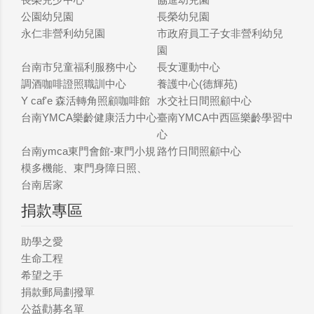
公園幼兒園
長榮幼兒園
永仁非營利幼兒園
市政府員工子女非營利幼兒
園
台南市兒童福利服務中心
長女運動中心
調酒咖啡證照職訓中心
養護中心(德輝苑)
Y caf'e 森活轉角照顧咖啡館
水交社日間照顧中心
台南YMCA樂齡健康活力中心
臺南YMCA中西區樂齡學習中
心
台南ymca東門會館-東門小規
路竹日間照顧中心
模多機能、東門身障日照、
台南居家
捐款專區
助學之愛
生命工程
希望之手
捐款郵局劃撥單
公益勸募名單