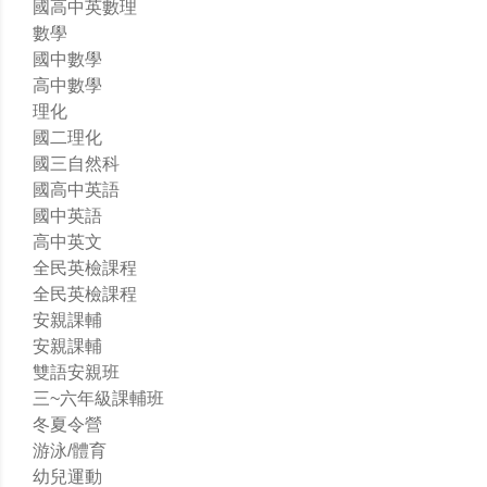
國高中英數理
數學
國中數學
高中數學
理化
國二理化
國三自然科
國高中英語
國中英語
高中英文
全民英檢課程
全民英檢課程
安親課輔
安親課輔
雙語安親班
三~六年級課輔班
冬夏令營
游泳/體育
幼兒運動