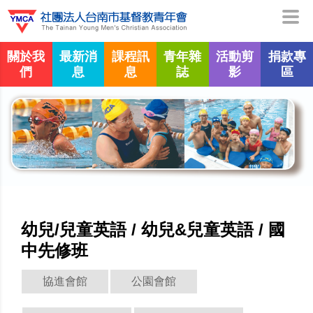
關於我
最新消
課程訊
青年雜
活動剪
捐款專
們
息
息
誌
影
區
幼兒/兒童英語 / 幼兒&兒童英語 / 國
中先修班
協進會館
公園會館