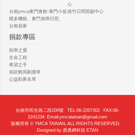
心
台南ymca東門會館-東門小規
路竹日間照顧中心
模多機能、東門身障日照、
台南居家
捐款專區
助學之愛
生命工程
希望之手
捐款郵局劃撥單
公益勸募名單
台南市民生路二段200號 TEL:06-2207302 FAX:06-
2241234
Email:ymcatainan@gmail.com
版權所有 © YMCA TAINAN, ALL RIGHTS RESERVED.
Designed by 易透網科技 ETAN