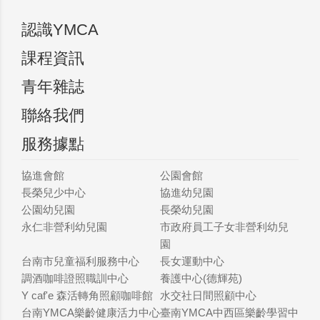
認識YMCA
課程資訊
青年雜誌
聯絡我們
服務據點
協進會館
公園會館
長榮兒少中心
協進幼兒園
公園幼兒園
長榮幼兒園
永仁非營利幼兒園
市政府員工子女非營利幼兒
園
台南市兒童福利服務中心
長女運動中心
調酒咖啡證照職訓中心
養護中心(德輝苑)
Y caf'e 森活轉角照顧咖啡館
水交社日間照顧中心
台南YMCA樂齡健康活力中心
臺南YMCA中西區樂齡學習中