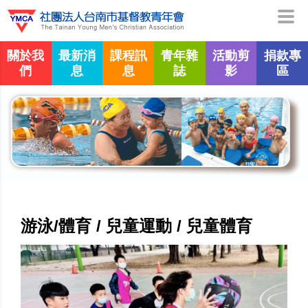
關於我
最新消
課程訊
青年雜
活動剪
捐款專
們
息
息
誌
影
區
游泳/體育 / 兒童運動 / 兒童體育