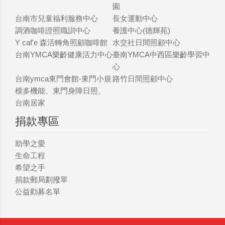
園
台南市兒童福利服務中心
長女運動中心
調酒咖啡證照職訓中心
養護中心(德輝苑)
Y caf'e 森活轉角照顧咖啡館
水交社日間照顧中心
台南YMCA樂齡健康活力中心
臺南YMCA中西區樂齡學習中
心
台南ymca東門會館-東門小規
路竹日間照顧中心
模多機能、東門身障日照、
台南居家
捐款專區
助學之愛
生命工程
希望之手
捐款郵局劃撥單
公益勸募名單